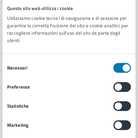
Questo sito web utilizza i cookie
Comune di Napoli
Utilizziamo cookie tecnici di navigazione e di sessione per
garantire la corretta fruizione del sito e cookie analitici per
AMMINISTRAZIONE
raccogliere informazioni sull'uso del sito da parte degli
utenti.
Aree amministrative
Organi di governo
Municipalità
Selezione
Uffici
Necessari
del
Enti e fondazioni
consenso
Politici
Personale amministrativo
Preferenze
Documenti e dati
Intranet, posta aziendale e protocollo
Statistiche
CATEGORIE DI SERVIZIO
Marketing
Ambiente
Anagrafe e stato civile