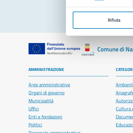
Rifiuta
Comune di Na
AMMINISTRAZIONE
CATEGORI
Aree amministrative
Ambient
Organi di governo
Anagrafe
Municipalità
Autorizz
Uffici
Cultura 
Enti e fondazioni
Document
Politici
Educazi
Personale amministrativo