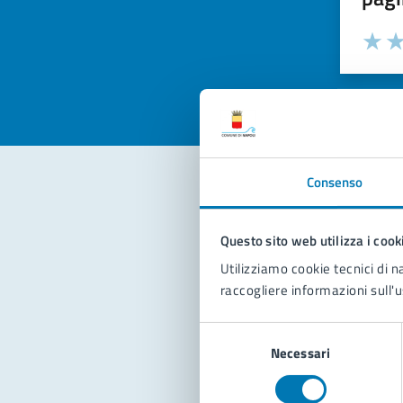
Valuta la
Selezi
Valuta 
Val
Consenso
Con
Questo sito web utilizza i cook
Utilizziamo cookie tecnici di n
raccogliere informazioni sull'u
Selezione
Necessari
del
consenso
Pro