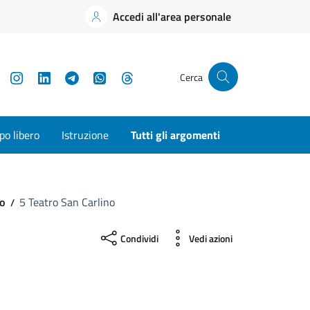
Accedi all'area personale
YouTube
Instagram
LinkedIn
Telegram
WhatsApp
Threads
Cerca
o libero
Istruzione
Tutti gli argomenti
no
5 Teatro San Carlino
Condividi
Vedi azioni