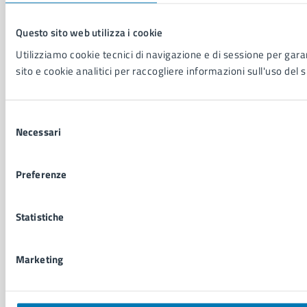
Comunicati stampa della Giunta Comunale
Comunicati stampa del Consiglio Comunale
Questo sito web utilizza i cookie
Utilizziamo cookie tecnici di navigazione e di sessione per garan
VIVERE IL COMUNE
sito e cookie analitici per raccogliere informazioni sull'uso del s
Luoghi
Eventi
Selezione
Elenco libri
Necessari
del
consenso
CONTATTI
Preferenze
Comune di Napoli
Palazzo San Giacomo, Piazza Municipio - 80133
Statistiche
P. IVA: 01207650639
CF: 80014890638
Marketing
LEI: 8156007FF4DEB97ABA09
Servizio Protocollo, URP e Albo Pretorio