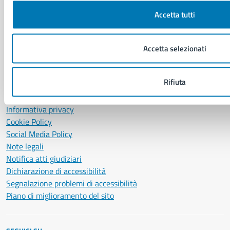
Servizio Protocollo, URP e Albo Pretorio
Accetta tutti
PEC:
urp@pec.comune.napoli.it
Centralino unico:
0817951111
Leggi le FAQ
Accetta selezionati
Prenotazione appuntamento
Segnalazione disservizio
Rifiuta
Richiesta assistenza
Amministrazione trasparente
Informativa privacy
Cookie Policy
Social Media Policy
Note legali
Notifica atti giudiziari
Dichiarazione di accessibilità
Segnalazione problemi di accessibilità
Piano di miglioramento del sito