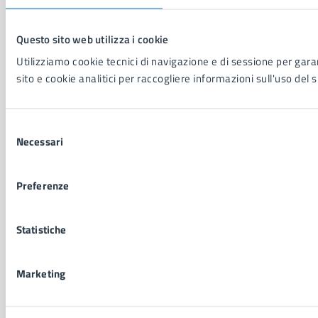
Comunicati stampa della Giunta Comunale
Comunicati stampa del Consiglio Comunale
Questo sito web utilizza i cookie
Utilizziamo cookie tecnici di navigazione e di sessione per garan
sito e cookie analitici per raccogliere informazioni sull'uso del s
VIVERE IL COMUNE
Luoghi
Eventi
Selezione
Elenco libri
Necessari
del
consenso
CONTATTI
Preferenze
Comune di Napoli
Palazzo San Giacomo, Piazza Municipio - 80133
Statistiche
P. IVA: 01207650639
CF: 80014890638
Marketing
LEI: 8156007FF4DEB97ABA09