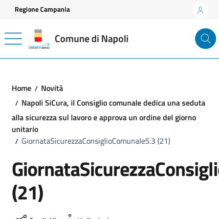
Vai ai contenuti
Vai al footer
Regione Campania
Comune di Napoli
Home
Novità
Napoli SiCura, il Consiglio comunale dedica una seduta
alla sicurezza sul lavoro e approva un ordine del giorno
unitario
GiornataSicurezzaConsiglioComunale5.3 (21)
GiornataSicurezzaConsig
(21)