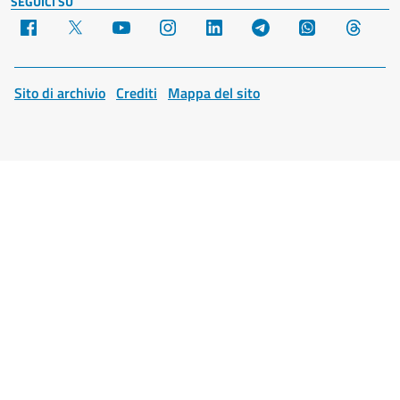
SEGUICI SU
Facebook
X
YouTube
Instagram
LinkedIn
Telegram
WhatsApp
Threa
Sito di archivio
Crediti
Mappa del sito