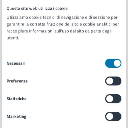
Questo sito web utilizza i cookie
Comune di Napoli
Utilizziamo cookie tecnici di navigazione e di sessione per
garantire la corretta fruizione del sito e cookie analitici per
AMMINISTRAZIONE
raccogliere informazioni sull'uso del sito da parte degli
utenti.
Aree amministrative
Organi di governo
Municipalità
Selezione
Uffici
Necessari
del
Enti e fondazioni
consenso
Politici
Personale amministrativo
Preferenze
Documenti e dati
Intranet, posta aziendale e protocollo
Statistiche
CATEGORIE DI SERVIZIO
Marketing
Ambiente