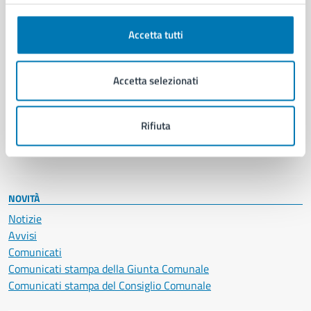
Anagrafe e stato civile
Autorizzazioni
Cultura e tempo libero
Accetta tutti
Documenti e certificati
Educazione e formazione
Accetta selezionati
Giustizia e sicurezza pubblica
Imprese e commercio
Salute, benessere e assistenza
Rifiuta
Servizi Cimiteriali
Vita lavorativa
NOVITÀ
Notizie
Avvisi
Comunicati
Comunicati stampa della Giunta Comunale
Comunicati stampa del Consiglio Comunale