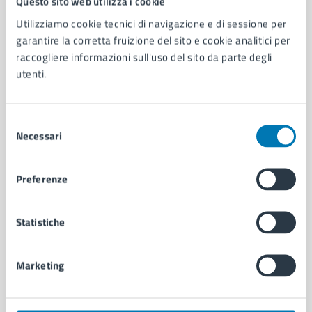
Questo sito web utilizza i cookie
Utilizziamo cookie tecnici di navigazione e di sessione per
AMMINISTRAZIONE
garantire la corretta fruizione del sito e cookie analitici per
raccogliere informazioni sull'uso del sito da parte degli
Aree amministrative
utenti.
Organi di governo
Municipalità
Uffici
Selezione
Enti e fondazioni
Necessari
del
Politici
consenso
Personale amministrativo
Documenti e dati
Preferenze
Intranet, posta aziendale e protocollo
Statistiche
CATEGORIE DI SERVIZIO
Ambiente
Marketing
Anagrafe e stato civile
Autorizzazioni
Cultura e tempo libero