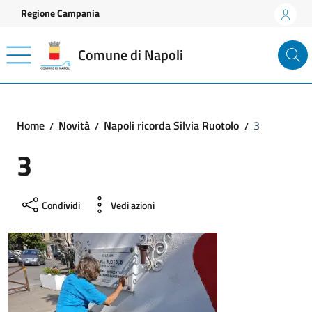
Vai ai contenuti
Vai al footer
Regione Campania
Comune di Napoli
Home
Novità
Napoli ricorda Silvia Ruotolo
3
3
Condividi
Vedi azioni