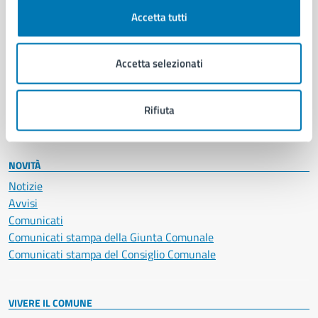
Documenti e certificati
Accetta tutti
Educazione e formazione
Giustizia e sicurezza pubblica
Accetta selezionati
Imprese e commercio
Salute, benessere e assistenza
Servizi Cimiteriali
Rifiuta
Vita lavorativa
NOVITÀ
Notizie
Avvisi
Comunicati
Comunicati stampa della Giunta Comunale
Comunicati stampa del Consiglio Comunale
VIVERE IL COMUNE