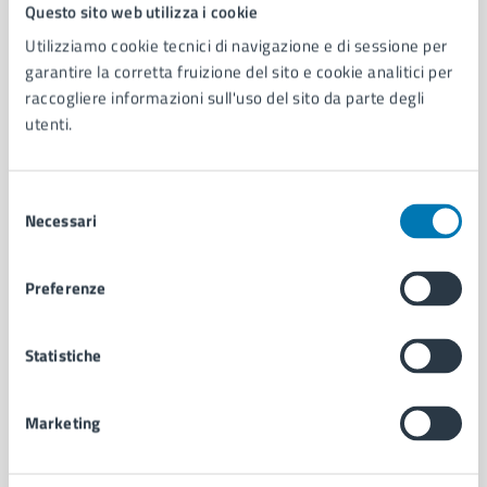
Comune di Napoli
Questo sito web utilizza i cookie
Utilizziamo cookie tecnici di navigazione e di sessione per
garantire la corretta fruizione del sito e cookie analitici per
AMMINISTRAZIONE
raccogliere informazioni sull'uso del sito da parte degli
Aree amministrative
utenti.
Organi di governo
Municipalità
Uffici
Selezione
Enti e fondazioni
Necessari
del
Politici
consenso
Personale amministrativo
Preferenze
Documenti e dati
Intranet, posta aziendale e protocollo
Statistiche
CATEGORIE DI SERVIZIO
Ambiente
Marketing
Anagrafe e stato civile
Autorizzazioni