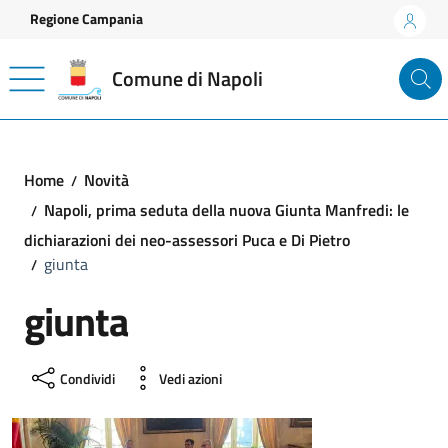
Vai ai contenuti
Vai al footer
Regione Campania
Comune di Napoli
Home
Novità
Napoli, prima seduta della nuova Giunta Manfredi: le
dichiarazioni dei neo-assessori Puca e Di Pietro
giunta
giunta
Condividi
Vedi azioni