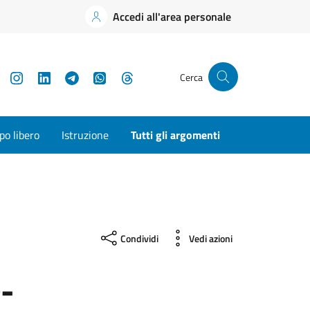
Accedi all'area personale
YouTube
Instagram
LinkedIn
Telegram
WhatsApp
Threads
Cerca
o libero
Istruzione
Tutti gli argomenti
Condividi
Vedi azioni
-