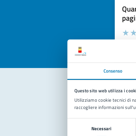
Quan
pagi
Valuta la
Selezi
Valuta 
Val
Consenso
Questo sito web utilizza i cook
Con
Utilizziamo cookie tecnici di n
raccogliere informazioni sull'u
Selezione
Necessari
del