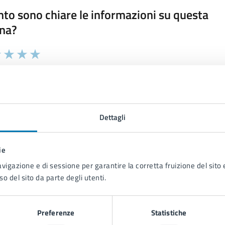
to sono chiare le informazioni su questa
na?
 chiarezza delle informazioni (da 1 a 5 stelle)
ona il numero di stelle per valutare la chiarezza delle inform
1 stelle su 5
uta 2 stelle su 5
Valuta 3 stelle su 5
Valuta 4 stelle su 5
Valuta 5 stelle su 5
Dettagli
ie
tatta il comune
avigazione e di sessione per garantire la corretta fruizione del sito e
Leggi le domande frequenti
so del sito da parte degli utenti.
Richiedi assistenza
Preferenze
Statistiche
Prenota appuntamento