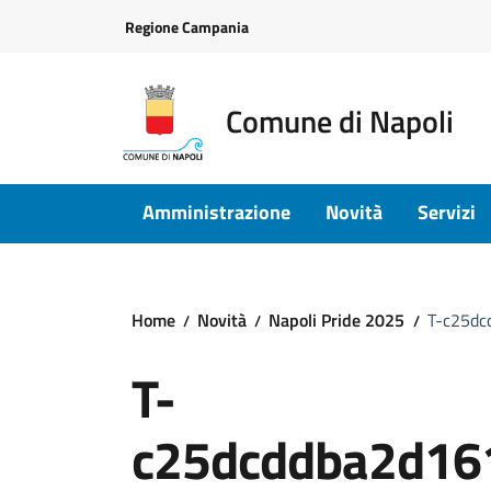
Vai ai contenuti
Vai al footer
Regione Campania
Comune di Napoli
Amministrazione
Novità
Servizi
Home
Novità
Napoli Pride 2025
T-c25dc
T-
c25dcddba2d16