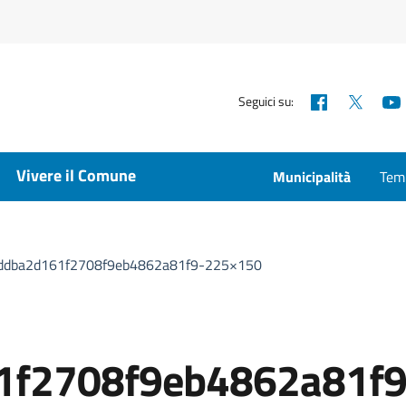
Facebook
X
Seguici su:
Vivere il Comune
Municipalità
Temp
ddba2d161f2708f9eb4862a81f9-225×150
1f2708f9eb4862a81f9