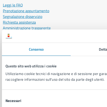
Leggi le FAQ
Prenotazione appuntamento
Segnalazione disservizio
Richiesta assistenza
Amministrazione trasparente
Informativa privacy
Cookie Policy
Social Media Policy
Consenso
Detta
Note legali
Notifica atti giudiziari
Dichiarazione di accessibilità
Questo sito web utilizza i cookie
Segnalazione problemi di accessibilità
Utilizziamo cookie tecnici di navigazione e di sessione per garant
Piano di miglioramento del sito
raccogliere informazioni sull'uso del sito da parte degli utenti.
SEGUICI SU
Selezione
Facebook
X
YouTube
Instagram
LinkedIn
Telegram
WhatsApp
Threa
Necessari
del