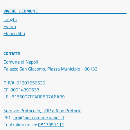
VIVERE IL COMUNE
Luoghi
Eventi
Elenco libri
CONTATTI
Comune di Napoli
Palazzo San Giacomo, Piazza Municipio - 80133
P. IVA: 01207650639
CF: 80014890638
LEI: 8156007FF4DEB97ABA09
Servizio Protocollo, URP e Albo Pretorio
PEC:
urp@pec.comune.napoli.it
Centralino unico:
0817951111