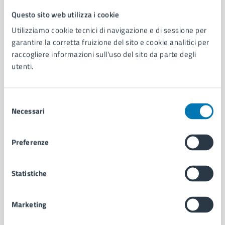
Questo sito web utilizza i cookie
Comune di Napoli
Utilizziamo cookie tecnici di navigazione e di sessione per
garantire la corretta fruizione del sito e cookie analitici per
AMMINISTRAZIONE
raccogliere informazioni sull'uso del sito da parte degli
utenti.
Aree amministrative
Organi di governo
Municipalità
Selezione
Uffici
Necessari
del
Enti e fondazioni
consenso
Politici
Personale amministrativo
Preferenze
Documenti e dati
Intranet, posta aziendale e protocollo
Statistiche
CATEGORIE DI SERVIZIO
Marketing
Ambiente