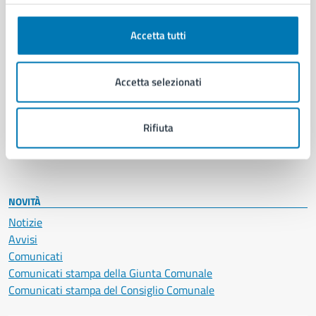
Anagrafe e stato civile
Autorizzazioni
Cultura e tempo libero
Accetta tutti
Documenti e certificati
Educazione e formazione
Accetta selezionati
Giustizia e sicurezza pubblica
Imprese e commercio
Salute, benessere e assistenza
Rifiuta
Servizi Cimiteriali
Vita lavorativa
NOVITÀ
Notizie
Avvisi
Comunicati
Comunicati stampa della Giunta Comunale
Comunicati stampa del Consiglio Comunale