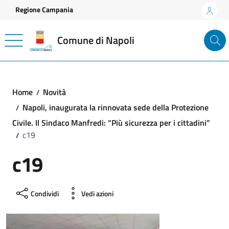
Vai ai contenuti
Vai al footer
Regione Campania
Comune di Napoli
Home
Novità
Napoli, inaugurata la rinnovata sede della Protezione
Civile. Il Sindaco Manfredi: “Più sicurezza per i cittadini”
c19
c19
Condividi
Vedi azioni