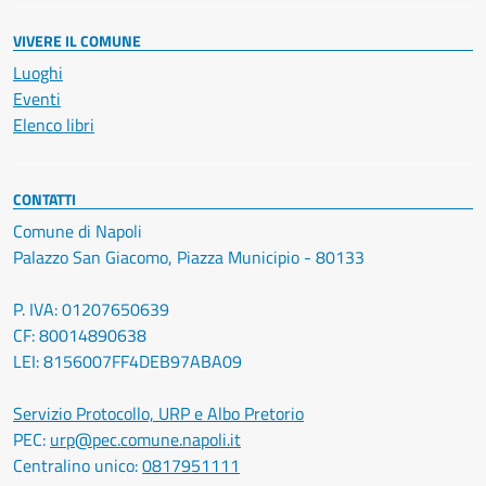
VIVERE IL COMUNE
Luoghi
Eventi
Elenco libri
CONTATTI
Comune di Napoli
Palazzo San Giacomo, Piazza Municipio - 80133
P. IVA: 01207650639
CF: 80014890638
LEI: 8156007FF4DEB97ABA09
Servizio Protocollo, URP e Albo Pretorio
PEC:
urp@pec.comune.napoli.it
Centralino unico:
0817951111