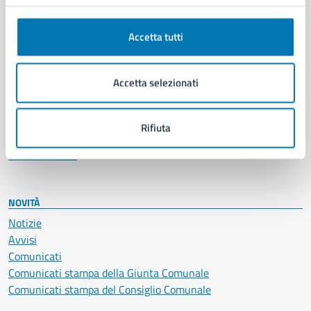
Anagrafe e stato civile
Autorizzazioni
Accetta tutti
Cultura e tempo libero
Documenti e certificati
Educazione e formazione
Accetta selezionati
Giustizia e sicurezza pubblica
Imprese e commercio
Salute, benessere e assistenza
Rifiuta
Servizi Cimiteriali
Vita lavorativa
NOVITÀ
Notizie
Avvisi
Comunicati
Comunicati stampa della Giunta Comunale
Comunicati stampa del Consiglio Comunale