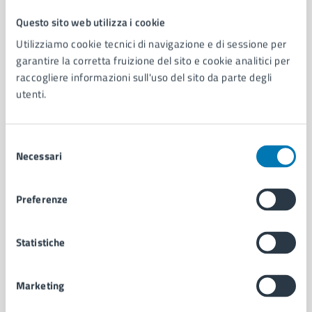
Questo sito web utilizza i cookie
Comune di Napoli
Utilizziamo cookie tecnici di navigazione e di sessione per
garantire la corretta fruizione del sito e cookie analitici per
raccogliere informazioni sull'uso del sito da parte degli
AMMINISTRAZIONE
utenti.
Aree amministrative
Organi di governo
Municipalità
Selezione
Uffici
Necessari
del
Enti e fondazioni
consenso
Politici
Personale amministrativo
Preferenze
Documenti e dati
Intranet, posta aziendale e protocollo
Statistiche
CATEGORIE DI SERVIZIO
Marketing
Ambiente