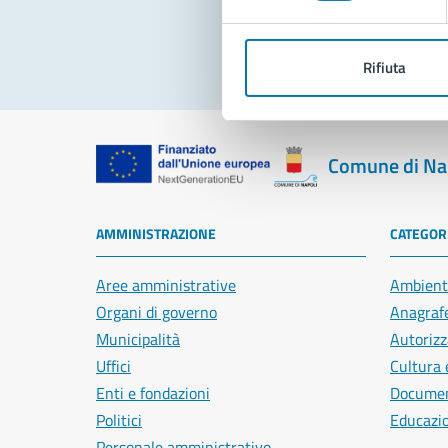
Rifiuta
Comune di Na
AMMINISTRAZIONE
CATEGORI
Aree amministrative
Ambient
Organi di governo
Anagrafe
Municipalità
Autorizz
Uffici
Cultura 
Enti e fondazioni
Document
Politici
Educazi
Personale amministrativo