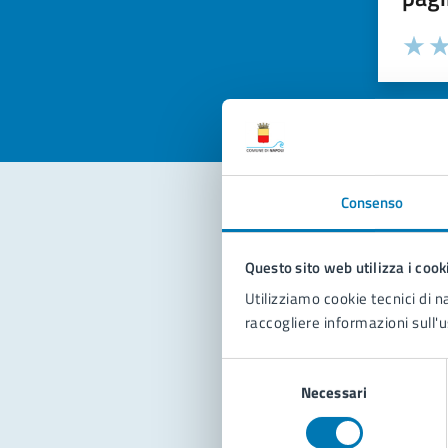
Valuta la
Selezi
Valuta 
Val
Consenso
Con
Questo sito web utilizza i cook
Utilizziamo cookie tecnici di n
raccogliere informazioni sull'u
Selezione
Necessari
del
consenso
Pro