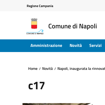
Vai ai contenuti
Vai al footer
Regione Campania
Comune di Napoli
Amministrazione
Novità
Servizi
Home
Novità
Napoli, inaugurata la rinnovat
c17