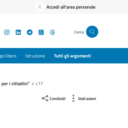
Accedi all'area personale
YouTube
Instagram
LinkedIn
Telegram
WhatsApp
Threads
Cerca
o libero
Istruzione
Tutti gli argomenti
per i cittadini”
c17
Condividi
Vedi azioni