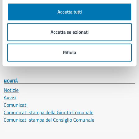
Autorizzazioni
Cultura e tempo libero
Accetta tutti
Documenti e certificati
Educazione e formazione
Giustizia e sicurezza pubblica
Accetta selezionati
Imprese e commercio
Salute, benessere e assistenza
Servizi Cimiteriali
Rifiuta
Vita lavorativa
NOVITÀ
Notizie
Avvisi
Comunicati
Comunicati stampa della Giunta Comunale
Comunicati stampa del Consiglio Comunale