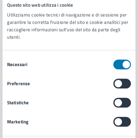
Comune di Napoli
Questo sito web utilizza i cookie
Utilizziamo cookie tecnici di navigazione e di sessione per
garantire la corretta fruizione del sito e cookie analitici per
AMMINISTRAZIONE
raccogliere informazioni sull'uso del sito da parte degli
Aree amministrative
utenti.
Organi di governo
Municipalità
Uffici
Selezione
Enti e fondazioni
Necessari
del
Politici
consenso
Personale amministrativo
Preferenze
Documenti e dati
Intranet, posta aziendale e protocollo
Statistiche
CATEGORIE DI SERVIZIO
Marketing
Ambiente
Anagrafe e stato civile