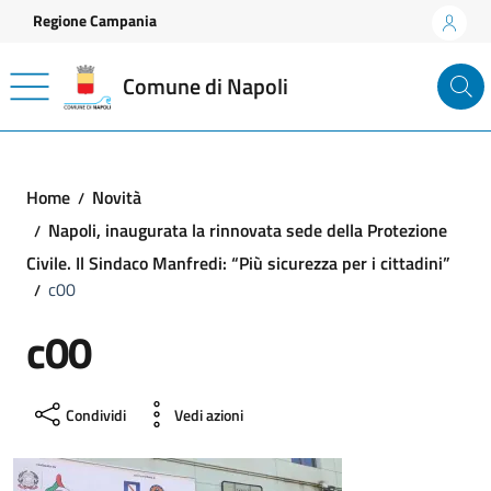
Vai ai contenuti
Vai al footer
Regione Campania
Comune di Napoli
Home
Novità
Napoli, inaugurata la rinnovata sede della Protezione
Civile. Il Sindaco Manfredi: “Più sicurezza per i cittadini”
c00
c00
Condividi
Vedi azioni