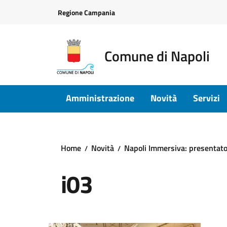
Vai ai contenuti
Vai al footer
Regione Campania
Comune di Napoli
Amministrazione
Novità
Servizi
Home
Novità
Napoli Immersiva: presentato 
i03