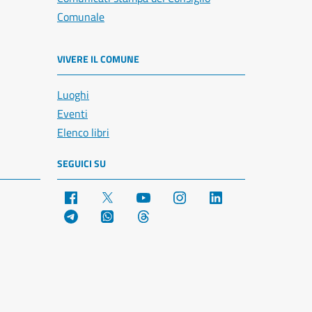
Comunale
VIVERE IL COMUNE
Luoghi
Eventi
Elenco libri
SEGUICI SU
Facebook
X
YouTube
Instagram
LinkedIn
Telegram
WhatsApp
Threads