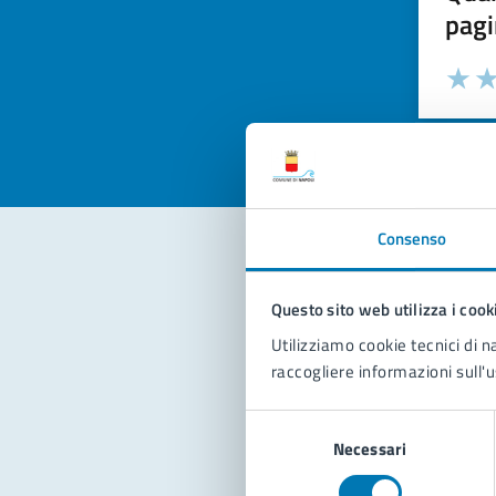
pagi
Valuta la
Selezi
Valuta 
Val
Consenso
Con
Questo sito web utilizza i cook
Utilizziamo cookie tecnici di n
raccogliere informazioni sull'u
Selezione
Necessari
del
consenso