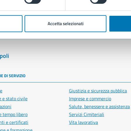
blemi in città
Segnala disservizio
Accetta selezionati
poli
E DI SERVIZIO
e
Giustizia e sicurezza pubblica
 e stato civile
Imprese e commercio
azioni
Salute, benessere e assistenza
e tempo libero
Servizi Cimiteriali
i e certificati
Vita lavorativa
one e formazione