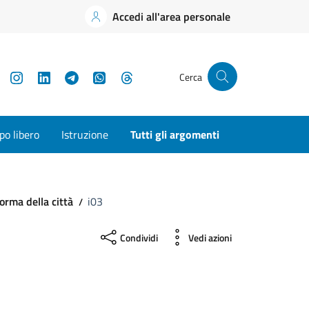
Accedi all'area personale
YouTube
Instagram
LinkedIn
Telegram
WhatsApp
Threads
Cerca
o libero
Istruzione
Tutti gli argomenti
orma della città
i03
Condividi
Vedi azioni