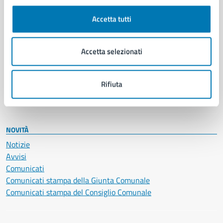
Autorizzazioni
Cultura e tempo libero
Accetta tutti
Documenti e certificati
Educazione e formazione
Giustizia e sicurezza pubblica
Accetta selezionati
Imprese e commercio
Salute, benessere e assistenza
Servizi Cimiteriali
Rifiuta
Vita lavorativa
NOVITÀ
Notizie
Avvisi
Comunicati
Comunicati stampa della Giunta Comunale
Comunicati stampa del Consiglio Comunale