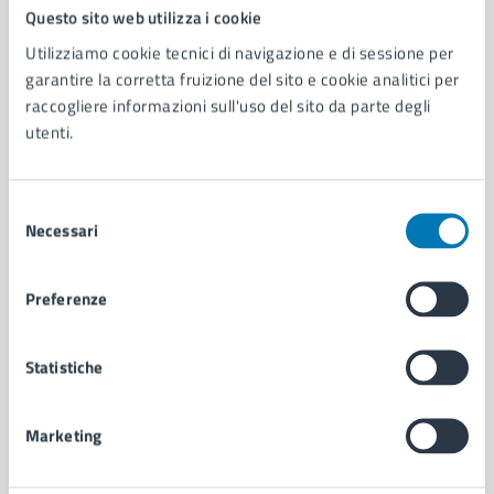
Comune di Napoli
Questo sito web utilizza i cookie
Utilizziamo cookie tecnici di navigazione e di sessione per
garantire la corretta fruizione del sito e cookie analitici per
AMMINISTRAZIONE
raccogliere informazioni sull'uso del sito da parte degli
Aree amministrative
utenti.
Organi di governo
Municipalità
Uffici
Selezione
Enti e fondazioni
Necessari
del
Politici
consenso
Personale amministrativo
Preferenze
Documenti e dati
Intranet, posta aziendale e protocollo
Statistiche
CATEGORIE DI SERVIZIO
Marketing
Ambiente
Anagrafe e stato civile