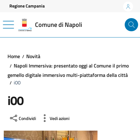
Vai ai contenuti
Vai al footer
Regione Campania
Comune di Napoli
Home
Novità
Napoli Immersiva: presentato oggi al Comune il primo
gemello digitale immersivo multi-piattaforma della città
i00
i00
Condividi
Vedi azioni