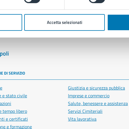
blemi in città
Segnala disservizio
Accetta selezionati
poli
E DI SERVIZIO
e
Giustizia e sicurezza pubblica
 e stato civile
Imprese e commercio
azioni
Salute, benessere e assistenza
e tempo libero
Servizi Cimiteriali
i e certificati
Vita lavorativa
one e formazione