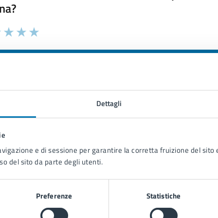
na?
 chiarezza delle informazioni (da 1 a 5 stelle)
ona il numero di stelle per valutare la chiarezza delle inform
1 stelle su 5
uta 2 stelle su 5
Valuta 3 stelle su 5
Valuta 4 stelle su 5
Valuta 5 stelle su 5
Dettagli
tatta il comune
ie
avigazione e di sessione per garantire la corretta fruizione del sito e
Leggi le domande frequenti
so del sito da parte degli utenti.
Richiedi assistenza
Prenota appuntamento
Preferenze
Statistiche