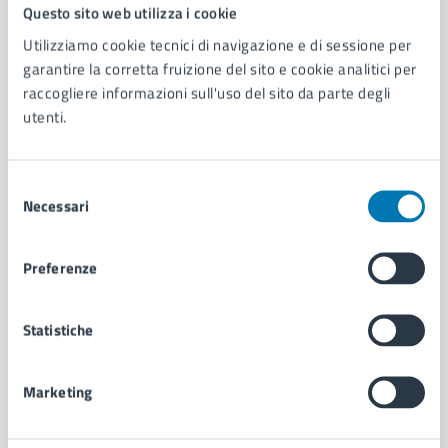
Comune di Napoli
Questo sito web utilizza i cookie
Utilizziamo cookie tecnici di navigazione e di sessione per
garantire la corretta fruizione del sito e cookie analitici per
AMMINISTRAZIONE
raccogliere informazioni sull'uso del sito da parte degli
Aree amministrative
utenti.
Organi di governo
Municipalità
Uffici
Selezione
Enti e fondazioni
Necessari
del
Politici
consenso
Personale amministrativo
Preferenze
Documenti e dati
Intranet, posta aziendale e protocollo
Statistiche
CATEGORIE DI SERVIZIO
Marketing
Ambiente
Anagrafe e stato civile
Autorizzazioni