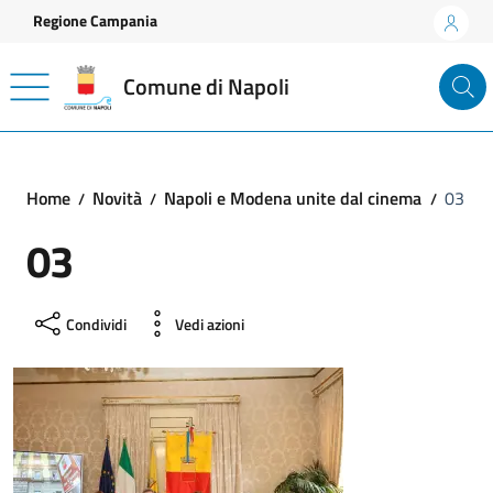
Vai ai contenuti
Vai al footer
Regione Campania
Comune di Napoli
Home
Novità
Napoli e Modena unite dal cinema
03
03
Condividi
Vedi azioni