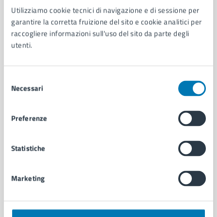
Utilizziamo cookie tecnici di navigazione e di sessione per
AMMINISTRAZIONE
garantire la corretta fruizione del sito e cookie analitici per
Aree amministrative
raccogliere informazioni sull'uso del sito da parte degli
Organi di governo
utenti.
Municipalità
Uffici
Enti e fondazioni
Selezione
Politici
Necessari
del
Personale amministrativo
consenso
Documenti e dati
Preferenze
Intranet, posta aziendale e protocollo
Statistiche
CATEGORIE DI SERVIZIO
Ambiente
Marketing
Anagrafe e stato civile
Autorizzazioni
Cultura e tempo libero
Documenti e certificati