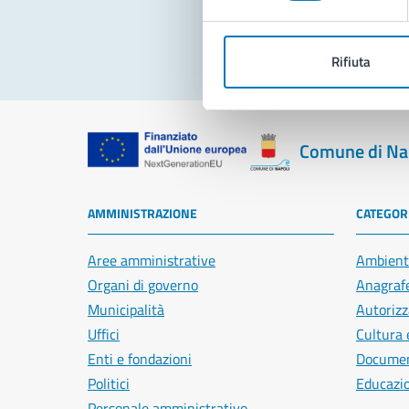
Rifiuta
Comune di Na
AMMINISTRAZIONE
CATEGORI
Aree amministrative
Ambient
Organi di governo
Anagrafe
Municipalità
Autorizz
Uffici
Cultura 
Enti e fondazioni
Document
Politici
Educazi
Personale amministrativo