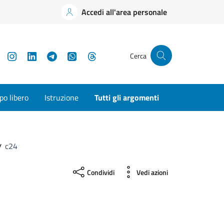
Accedi all'area personale
YouTube
Instagram
LinkedIn
Telegram
WhatsApp
Threads
Cerca
o libero
Istruzione
Tutti gli argomenti
c24
Condividi
Vedi azioni