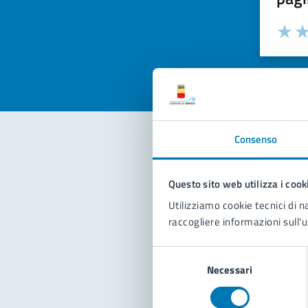
Valuta la
Selezi
Valuta 
Val
Consenso
Con
Questo sito web utilizza i cook
Utilizziamo cookie tecnici di n
raccogliere informazioni sull'u
Selezione
Necessari
del
consenso
Pro