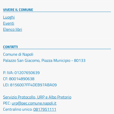
VIVERE IL COMUNE
Luoghi
Eventi
Elenco libri
CONTATTI
Comune di Napoli
Palazzo San Giacomo, Piazza Municipio - 80133
P. IVA: 01207650639
CF: 80014890638
LEI: 8156007FF4DEB97ABA09
Servizio Protocollo, URP e Albo Pretorio
PEC:
urp@pec.comune.napoli.it
Centralino unico:
0817951111