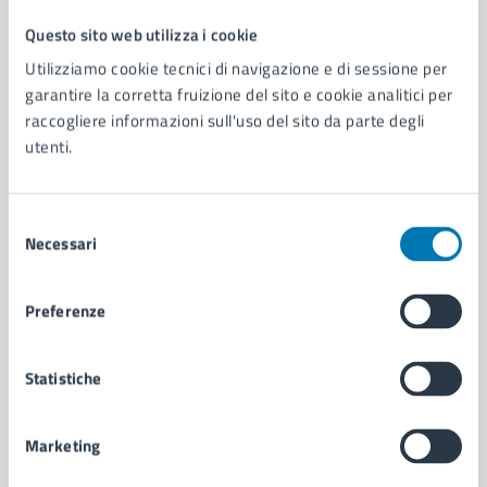
Questo sito web utilizza i cookie
Comune di Napoli
Utilizziamo cookie tecnici di navigazione e di sessione per
garantire la corretta fruizione del sito e cookie analitici per
raccogliere informazioni sull'uso del sito da parte degli
AMMINISTRAZIONE
utenti.
Aree amministrative
Organi di governo
Municipalità
Selezione
Uffici
Necessari
del
Enti e fondazioni
consenso
Politici
Personale amministrativo
Preferenze
Documenti e dati
Intranet, posta aziendale e protocollo
Statistiche
CATEGORIE DI SERVIZIO
Marketing
Ambiente