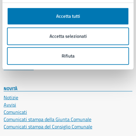
Anagrafe e stato civile
Autorizzazioni
Accetta tutti
Cultura e tempo libero
Documenti e certificati
Educazione e formazione
Accetta selezionati
Giustizia e sicurezza pubblica
Imprese e commercio
Salute, benessere e assistenza
Rifiuta
Servizi Cimiteriali
Vita lavorativa
NOVITÀ
Notizie
Avvisi
Comunicati
Comunicati stampa della Giunta Comunale
Comunicati stampa del Consiglio Comunale