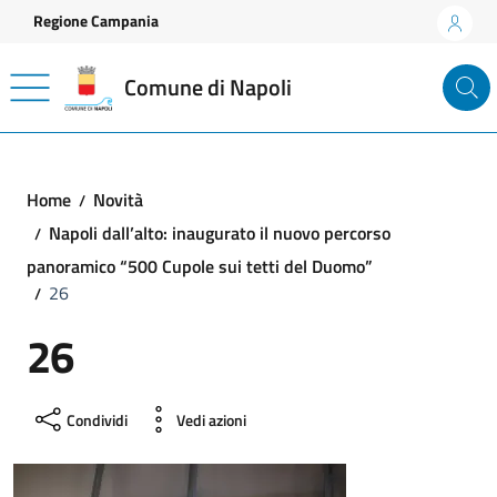
Vai ai contenuti
Vai al footer
Regione Campania
Comune di Napoli
Home
Novità
Napoli dall’alto: inaugurato il nuovo percorso
panoramico “500 Cupole sui tetti del Duomo”
26
26
Condividi
Vedi azioni