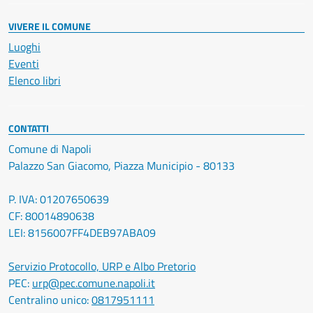
VIVERE IL COMUNE
Luoghi
Eventi
Elenco libri
CONTATTI
Comune di Napoli
Palazzo San Giacomo, Piazza Municipio - 80133
P. IVA: 01207650639
CF: 80014890638
LEI: 8156007FF4DEB97ABA09
Servizio Protocollo, URP e Albo Pretorio
PEC:
urp@pec.comune.napoli.it
Centralino unico:
0817951111