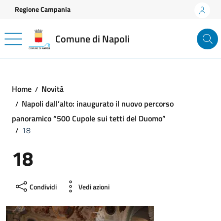
Vai ai contenuti
Vai al footer
Regione Campania
Comune di Napoli
Home
Novità
Napoli dall’alto: inaugurato il nuovo percorso
panoramico “500 Cupole sui tetti del Duomo”
18
18
Condividi
Vedi azioni