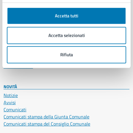
Anagrafe e stato civile
Autorizzazioni
Accetta tutti
Cultura e tempo libero
Documenti e certificati
Educazione e formazione
Accetta selezionati
Giustizia e sicurezza pubblica
Imprese e commercio
Salute, benessere e assistenza
Rifiuta
Servizi Cimiteriali
Vita lavorativa
NOVITÀ
Notizie
Avvisi
Comunicati
Comunicati stampa della Giunta Comunale
Comunicati stampa del Consiglio Comunale