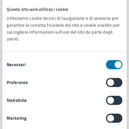
Questo sito web utilizza i cookie
Comune di Napoli
Utilizziamo cookie tecnici di navigazione e di sessione per
garantire la corretta fruizione del sito e cookie analitici per
raccogliere informazioni sull'uso del sito da parte degli
AMMINISTRAZIONE
utenti.
Aree amministrative
Organi di governo
Municipalità
Selezione
Uffici
Necessari
del
Enti e fondazioni
consenso
Politici
Personale amministrativo
Preferenze
Documenti e dati
Intranet, posta aziendale e protocollo
Statistiche
CATEGORIE DI SERVIZIO
Marketing
Ambiente