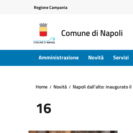
Vai ai contenuti
Vai al footer
Regione Campania
Comune di Napoli
Amministrazione
Novità
Servizi
Home
Novità
Napoli dall’alto: inaugurato 
16