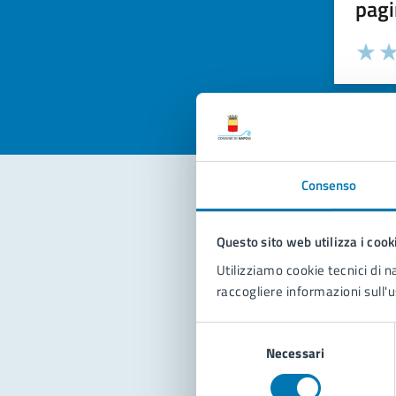
pagi
Valuta la
Selezi
Valuta 
Val
Consenso
Con
Questo sito web utilizza i cook
Utilizziamo cookie tecnici di n
raccogliere informazioni sull'u
Selezione
Necessari
del
consenso
Pro