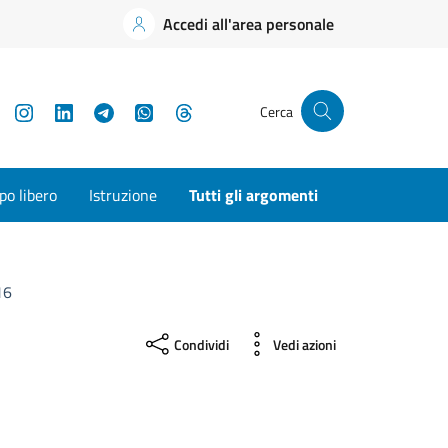
Accedi all'area personale
YouTube
Instagram
LinkedIn
Telegram
WhatsApp
Threads
Cerca
o libero
Istruzione
Tutti gli argomenti
16
Condividi
Vedi azioni