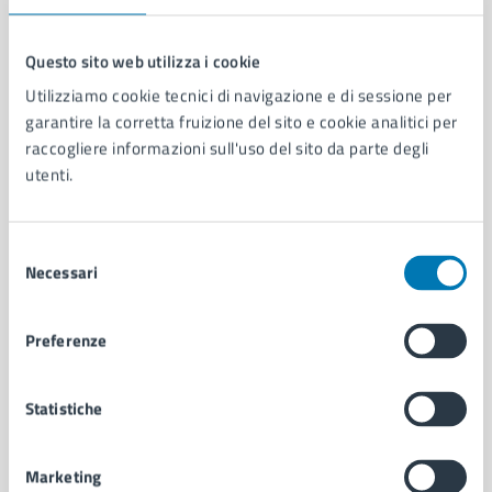
Questo sito web utilizza i cookie
Utilizziamo cookie tecnici di navigazione e di sessione per
Comune di Napoli
garantire la corretta fruizione del sito e cookie analitici per
raccogliere informazioni sull'uso del sito da parte degli
utenti.
AMMINISTRAZIONE
Aree amministrative
Organi di governo
Selezione
Municipalità
Necessari
del
Uffici
consenso
Enti e fondazioni
Politici
Preferenze
Personale amministrativo
Documenti e dati
Statistiche
Intranet, posta aziendale e protocollo
Marketing