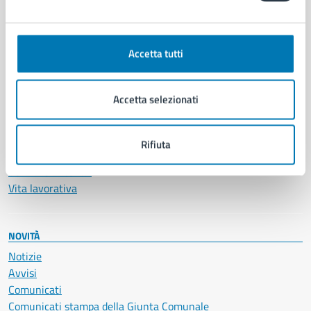
CATEGORIE DI SERVIZIO
Ambiente
Anagrafe e stato civile
Accetta tutti
Autorizzazioni
Cultura e tempo libero
Documenti e certificati
Accetta selezionati
Educazione e formazione
Giustizia e sicurezza pubblica
Imprese e commercio
Rifiuta
Salute, benessere e assistenza
Servizi Cimiteriali
Vita lavorativa
NOVITÀ
Notizie
Avvisi
Comunicati
Comunicati stampa della Giunta Comunale