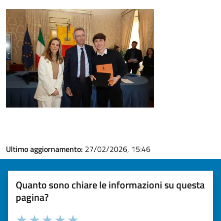
Ultimo aggiornamento:
27/02/2026, 15:46
Quanto sono chiare le informazioni su questa
pagina?
Valuta la chiarezza delle informazioni (da 1 a 5 stelle)
Seleziona il numero di stelle per valutare la chiarezza delle i