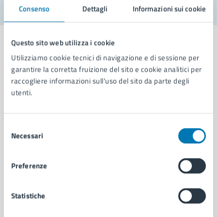
Consenso
Dettagli
Informazioni sui cookie
Questo sito web utilizza i cookie
Utilizziamo cookie tecnici di navigazione e di sessione per
garantire la corretta fruizione del sito e cookie analitici per
Comune di Napoli
raccogliere informazioni sull'uso del sito da parte degli
utenti.
AMMINISTRAZIONE
Aree amministrative
Selezione
Organi di governo
Necessari
del
Municipalità
consenso
Uffici
Preferenze
Enti e fondazioni
Politici
Personale amministrativo
Statistiche
Documenti e dati
Intranet, posta aziendale e protocollo