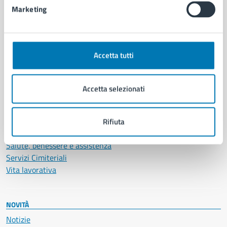
Marketing
CATEGORIE DI SERVIZIO
Ambiente
Accetta tutti
Anagrafe e stato civile
Autorizzazioni
Cultura e tempo libero
Accetta selezionati
Documenti e certificati
Educazione e formazione
Giustizia e sicurezza pubblica
Rifiuta
Imprese e commercio
Salute, benessere e assistenza
Servizi Cimiteriali
Vita lavorativa
NOVITÀ
Notizie