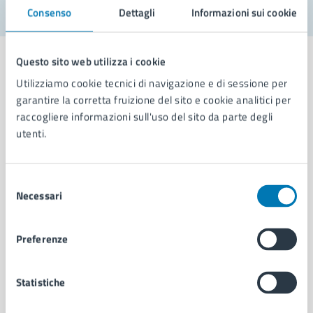
Consenso
Dettagli
Informazioni sui cookie
Questo sito web utilizza i cookie
Utilizziamo cookie tecnici di navigazione e di sessione per
garantire la corretta fruizione del sito e cookie analitici per
Comune di Napoli
raccogliere informazioni sull'uso del sito da parte degli
utenti.
AMMINISTRAZIONE
Aree amministrative
Selezione
Organi di governo
Necessari
del
Municipalità
consenso
Uffici
Preferenze
Enti e fondazioni
Politici
Personale amministrativo
Statistiche
Documenti e dati
Intranet, posta aziendale e protocollo