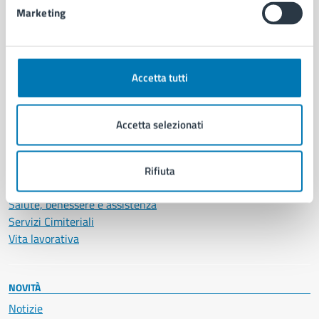
Marketing
CATEGORIE DI SERVIZIO
Ambiente
Accetta tutti
Anagrafe e stato civile
Autorizzazioni
Cultura e tempo libero
Accetta selezionati
Documenti e certificati
Educazione e formazione
Giustizia e sicurezza pubblica
Rifiuta
Imprese e commercio
Salute, benessere e assistenza
Servizi Cimiteriali
Vita lavorativa
NOVITÀ
Notizie