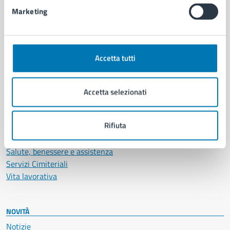
Intranet, posta aziendale e protocollo
Marketing
CATEGORIE DI SERVIZIO
Ambiente
Accetta tutti
Anagrafe e stato civile
Autorizzazioni
Cultura e tempo libero
Accetta selezionati
Documenti e certificati
Educazione e formazione
Rifiuta
Giustizia e sicurezza pubblica
Imprese e commercio
Salute, benessere e assistenza
Servizi Cimiteriali
Vita lavorativa
NOVITÀ
Notizie