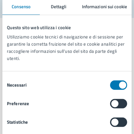
Consenso
Dettagli
Informazioni sui cookie
Questo sito web utilizza i cookie
Utilizziamo cookie tecnici di navigazione e di sessione per
garantire la corretta fruizione del sito e cookie analitici per
Comune di Napoli
raccogliere informazioni sull'uso del sito da parte degli
utenti.
AMMINISTRAZIONE
Aree amministrative
Selezione
Necessari
Organi di governo
del
Municipalità
consenso
Uffici
Preferenze
Enti e fondazioni
Politici
Personale amministrativo
Statistiche
Documenti e dati