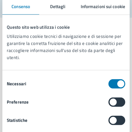
Consenso
Dettagli
Informazioni sui cookie
Questo sito web utilizza i cookie
Utilizziamo cookie tecnici di navigazione e di sessione per
garantire la corretta fruizione del sito e cookie analitici per
Comune di Napoli
raccogliere informazioni sull'uso del sito da parte degli
utenti.
AMMINISTRAZIONE
Aree amministrative
Selezione
Necessari
Organi di governo
del
Municipalità
consenso
Uffici
Preferenze
Enti e fondazioni
Politici
Personale amministrativo
Statistiche
Documenti e dati