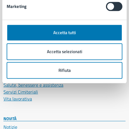
Intranet, posta aziendale e protocollo
Marketing
CATEGORIE DI SERVIZIO
Ambiente
Accetta tutti
Anagrafe e stato civile
Autorizzazioni
Cultura e tempo libero
Accetta selezionati
Documenti e certificati
Educazione e formazione
Rifiuta
Giustizia e sicurezza pubblica
Imprese e commercio
Salute, benessere e assistenza
Servizi Cimiteriali
Vita lavorativa
NOVITÀ
Notizie