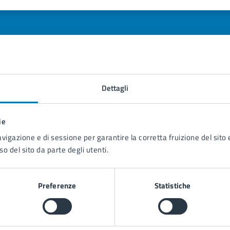
1 stelle su 5
uta 2 stelle su 5
Valuta 3 stelle su 5
Valuta 4 stelle su 5
Valuta 5 stelle su 5
Dettagli
tatta il comune
Leggi le domande frequenti
ie
avigazione e di sessione per garantire la corretta fruizione del sito e
Richiedi assistenza
so del sito da parte degli utenti.
Prenota appuntamento
blemi in città
Preferenze
Statistiche
Segnala disservizio