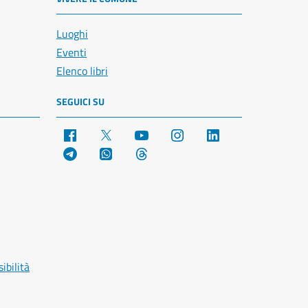
Luoghi
Eventi
Elenco libri
SEGUICI SU
Facebook
X
YouTube
Instagram
LinkedIn
Telegram
WhatsApp
Threads
ibilità