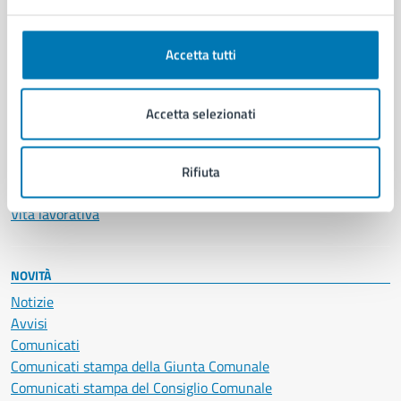
Anagrafe e stato civile
Autorizzazioni
Accetta tutti
Cultura e tempo libero
Documenti e certificati
Educazione e formazione
Accetta selezionati
Giustizia e sicurezza pubblica
Imprese e commercio
Salute, benessere e assistenza
Rifiuta
Servizi Cimiteriali
Vita lavorativa
NOVITÀ
Notizie
Avvisi
Comunicati
Comunicati stampa della Giunta Comunale
Comunicati stampa del Consiglio Comunale