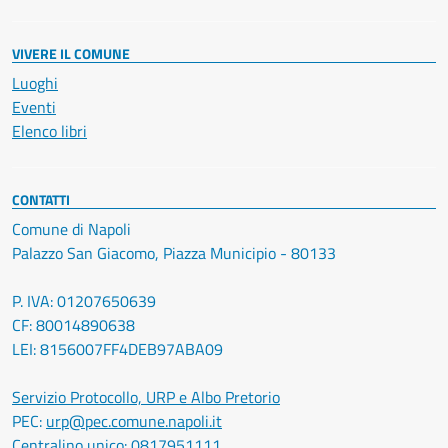
VIVERE IL COMUNE
Luoghi
Eventi
Elenco libri
CONTATTI
Comune di Napoli
Palazzo San Giacomo, Piazza Municipio - 80133
P. IVA: 01207650639
CF: 80014890638
LEI: 8156007FF4DEB97ABA09
Servizio Protocollo, URP e Albo Pretorio
PEC:
urp@pec.comune.napoli.it
Centralino unico:
0817951111