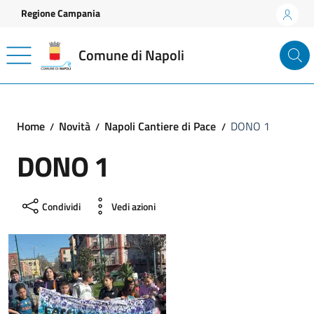
Vai ai contenuti
Vai al footer
Regione Campania
Comune di Napoli
Home
Novità
Napoli Cantiere di Pace
DONO 1
DONO 1
Condividi
Vedi azioni