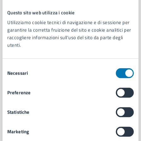
Questo sito web utilizza i cookie
Comune di Napoli
Utilizziamo cookie tecnici di navigazione e di sessione per
garantire la corretta fruizione del sito e cookie analitici per
raccogliere informazioni sull'uso del sito da parte degli
AMMINISTRAZIONE
utenti.
Aree amministrative
Organi di governo
Municipalità
Selezione
Uffici
Necessari
del
Enti e fondazioni
consenso
Politici
Preferenze
Personale amministrativo
Documenti e dati
Intranet, posta aziendale e protocollo
Statistiche
Marketing
CATEGORIE DI SERVIZIO
Ambiente