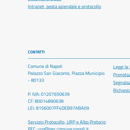
Intranet, posta aziendale e protocollo
CONTATTI
Comune di Napoli
Leggi le
Palazzo San Giacomo, Piazza Municipio
Prenota
- 80133
Segnalaz
Richiest
P. IVA: 01207650639
CF: 80014890638
LEI: 8156007FF4DEB97ABA09
Servizio Protocollo, URP e Albo Pretorio
PEC:
urp@pec.comune.napoli.it