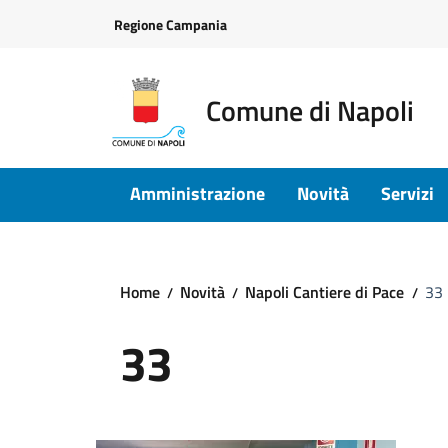
Vai ai contenuti
Vai al footer
Regione Campania
Comune di Napoli
Amministrazione
Novità
Servizi
Home
Novità
Napoli Cantiere di Pace
33
33