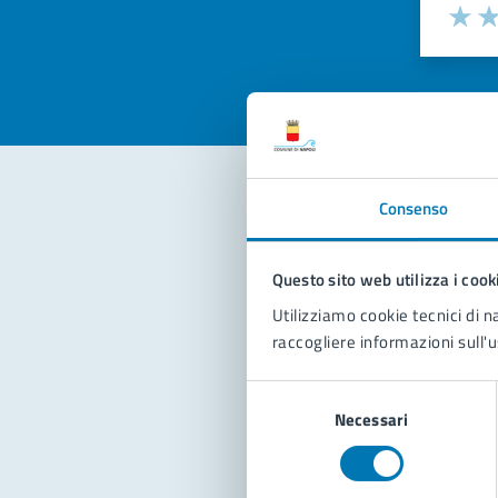
Valuta la
Selezi
Valuta 
Val
Consenso
Con
Questo sito web utilizza i cook
Utilizziamo cookie tecnici di n
raccogliere informazioni sull'u
Selezione
Necessari
del
Pro
consenso