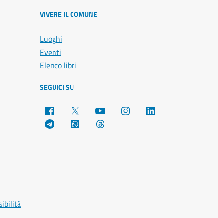
VIVERE IL COMUNE
Luoghi
Eventi
Elenco libri
SEGUICI SU
Facebook
X
YouTube
Instagram
LinkedIn
Telegram
WhatsApp
Threads
ibilità