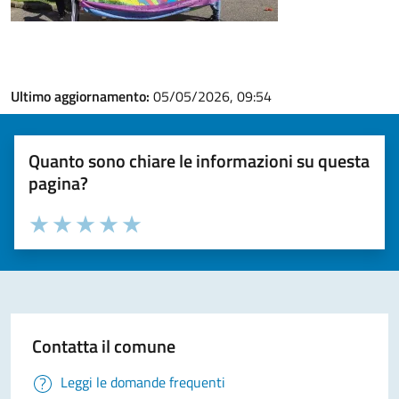
Ultimo aggiornamento:
05/05/2026, 09:54
Quanto sono chiare le informazioni su questa
pagina?
Valuta la chiarezza delle informazioni (da 1 a 5 stelle)
Seleziona il numero di stelle per valutare la chiarezza delle i
Valuta 1 stelle su 5
Valuta 2 stelle su 5
Valuta 3 stelle su 5
Valuta 4 stelle su 5
Valuta 5 stelle su 5
Contatta il comune
Leggi le domande frequenti