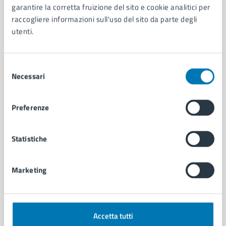
garantire la corretta fruizione del sito e cookie analitici per
Organi di governo
raccogliere informazioni sull'uso del sito da parte degli
Municipalità
utenti.
Uffici
Enti e fondazioni
Politici
Selezione
Personale amministrativo
Necessari
del
Documenti e dati
consenso
Intranet, posta aziendale e protocollo
Preferenze
CATEGORIE DI SERVIZIO
Statistiche
Ambiente
Anagrafe e stato civile
Autorizzazioni
Marketing
Cultura e tempo libero
Documenti e certificati
Educazione e formazione
Accetta tutti
Giustizia e sicurezza pubblica