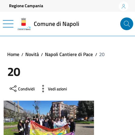
Vai ai contenuti
Vai al footer
Regione Campania
Comune di Napoli
Home
Novità
Napoli Cantiere di Pace
20
20
Condividi
Vedi azioni