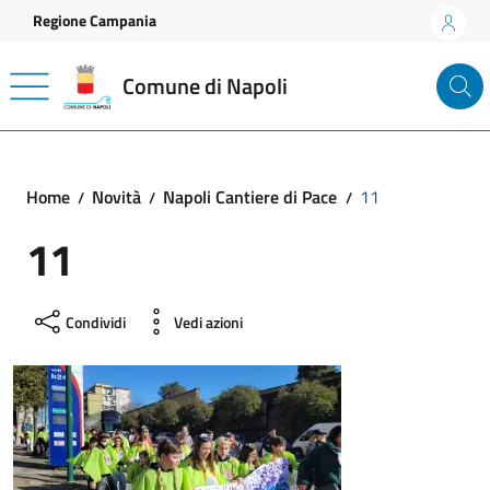
Vai ai contenuti
Vai al footer
Regione Campania
Comune di Napoli
Home
Novità
Napoli Cantiere di Pace
11
11
Condividi
Vedi azioni