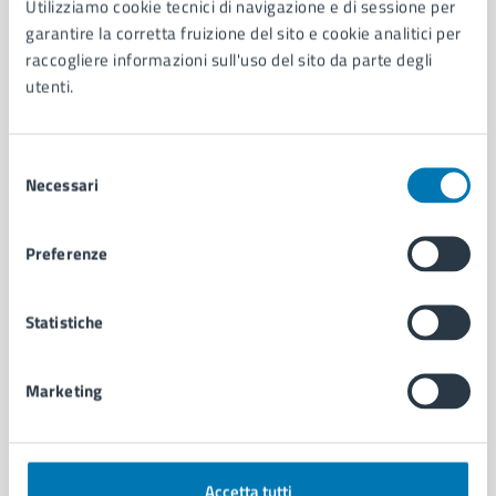
Utilizziamo cookie tecnici di navigazione e di sessione per
Aree amministrative
garantire la corretta fruizione del sito e cookie analitici per
Organi di governo
raccogliere informazioni sull'uso del sito da parte degli
Municipalità
utenti.
Uffici
Enti e fondazioni
Politici
Selezione
Necessari
Personale amministrativo
del
Documenti e dati
consenso
Intranet, posta aziendale e protocollo
Preferenze
CATEGORIE DI SERVIZIO
Statistiche
Ambiente
Anagrafe e stato civile
Marketing
Autorizzazioni
Cultura e tempo libero
Documenti e certificati
Educazione e formazione
Accetta tutti