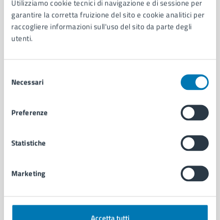
Utilizziamo cookie tecnici di navigazione e di sessione per
Aree amministrative
garantire la corretta fruizione del sito e cookie analitici per
Organi di governo
raccogliere informazioni sull'uso del sito da parte degli
Municipalità
utenti.
Uffici
Enti e fondazioni
Politici
Selezione
Necessari
Personale amministrativo
del
Documenti e dati
consenso
Intranet, posta aziendale e protocollo
Preferenze
CATEGORIE DI SERVIZIO
Statistiche
Ambiente
Anagrafe e stato civile
Marketing
Autorizzazioni
Cultura e tempo libero
Documenti e certificati
Educazione e formazione
Accetta tutti