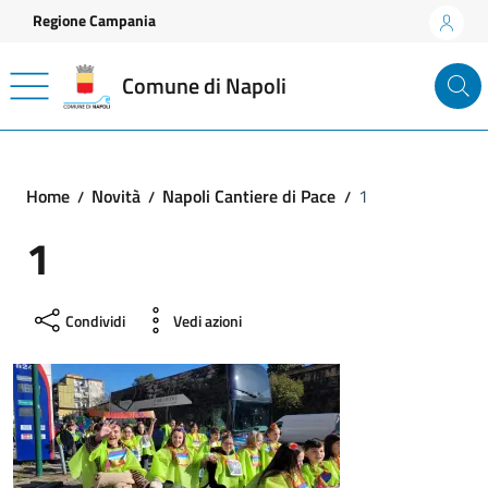
Vai ai contenuti
Vai al footer
Regione Campania
Comune di Napoli
Home
Novità
Napoli Cantiere di Pace
1
1
Condividi
Vedi azioni