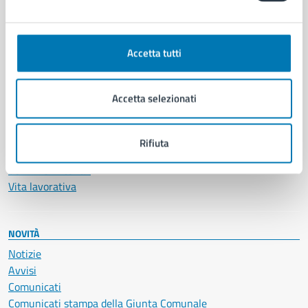
CATEGORIE DI SERVIZIO
Ambiente
Anagrafe e stato civile
Accetta tutti
Autorizzazioni
Cultura e tempo libero
Documenti e certificati
Accetta selezionati
Educazione e formazione
Giustizia e sicurezza pubblica
Imprese e commercio
Rifiuta
Salute, benessere e assistenza
Servizi Cimiteriali
Vita lavorativa
NOVITÀ
Notizie
Avvisi
Comunicati
Comunicati stampa della Giunta Comunale