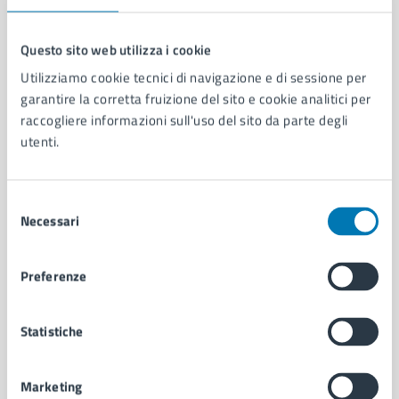
Questo sito web utilizza i cookie
Utilizziamo cookie tecnici di navigazione e di sessione per
Comune di Napoli
garantire la corretta fruizione del sito e cookie analitici per
raccogliere informazioni sull'uso del sito da parte degli
utenti.
AMMINISTRAZIONE
Aree amministrative
Organi di governo
Selezione
Municipalità
Necessari
del
Uffici
consenso
Enti e fondazioni
Politici
Preferenze
Personale amministrativo
Documenti e dati
Statistiche
Intranet, posta aziendale e protocollo
Marketing