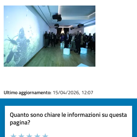
Ultimo aggiornamento:
15/04/2026, 12:07
Quanto sono chiare le informazioni su questa
pagina?
Valuta la chiarezza delle informazioni (da 1 a 5 stelle)
Seleziona il numero di stelle per valutare la chiarezza delle i