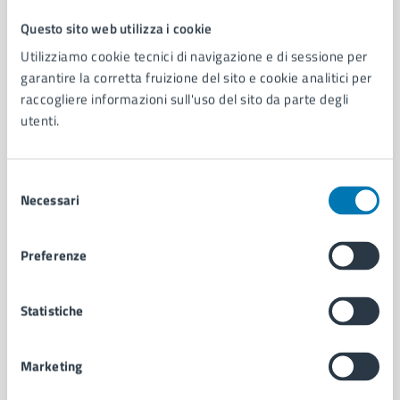
Questo sito web utilizza i cookie
Comune di Napoli
Utilizziamo cookie tecnici di navigazione e di sessione per
garantire la corretta fruizione del sito e cookie analitici per
raccogliere informazioni sull'uso del sito da parte degli
AMMINISTRAZIONE
utenti.
Aree amministrative
Organi di governo
Municipalità
Selezione
Uffici
Necessari
del
Enti e fondazioni
consenso
Politici
Personale amministrativo
Preferenze
Documenti e dati
Intranet, posta aziendale e protocollo
Statistiche
CATEGORIE DI SERVIZIO
Marketing
Ambiente