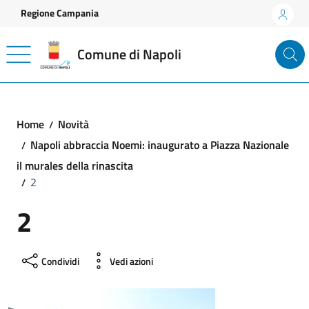
Vai ai contenuti
Vai al footer
Regione Campania
Comune di Napoli
Home
Novità
Napoli abbraccia Noemi: inaugurato a Piazza Nazionale
il murales della rinascita
2
2
Condividi
Vedi azioni