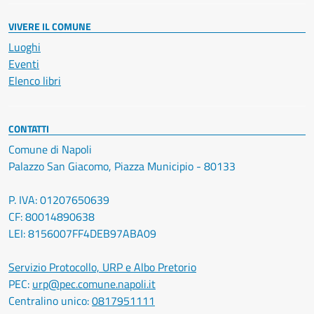
VIVERE IL COMUNE
Luoghi
Eventi
Elenco libri
CONTATTI
Comune di Napoli
Palazzo San Giacomo, Piazza Municipio - 80133
P. IVA: 01207650639
CF: 80014890638
LEI: 8156007FF4DEB97ABA09
Servizio Protocollo, URP e Albo Pretorio
PEC:
urp@pec.comune.napoli.it
Centralino unico:
0817951111