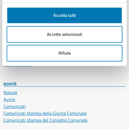
Anagrafe e stato civile
Autorizzazioni
Accetta tutti
Cultura e tempo libero
Documenti e certificati
Educazione e formazione
Accetta selezionati
Giustizia e sicurezza pubblica
Imprese e commercio
Salute, benessere e assistenza
Rifiuta
Servizi Cimiteriali
Vita lavorativa
NOVITÀ
Notizie
Avvisi
Comunicati
Comunicati stampa della Giunta Comunale
Comunicati stampa del Consiglio Comunale