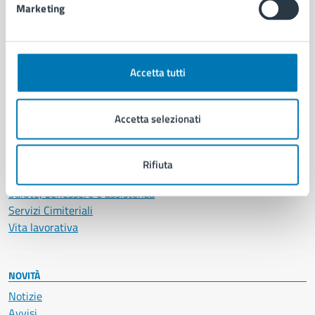
Marketing
CATEGORIE DI SERVIZIO
Ambiente
Accetta tutti
Anagrafe e stato civile
Autorizzazioni
Cultura e tempo libero
Accetta selezionati
Documenti e certificati
Educazione e formazione
Giustizia e sicurezza pubblica
Rifiuta
Imprese e commercio
Salute, benessere e assistenza
Servizi Cimiteriali
Vita lavorativa
NOVITÀ
Notizie
Avvisi