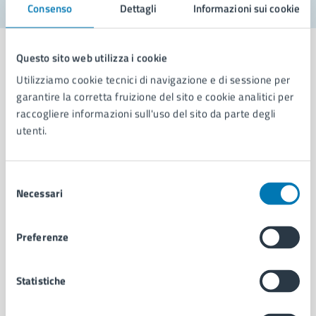
Consenso
Dettagli
Informazioni sui cookie
Questo sito web utilizza i cookie
Utilizziamo cookie tecnici di navigazione e di sessione per
garantire la corretta fruizione del sito e cookie analitici per
Comune di Napoli
raccogliere informazioni sull'uso del sito da parte degli
utenti.
AMMINISTRAZIONE
Aree amministrative
Selezione
Organi di governo
Necessari
del
Municipalità
consenso
Uffici
Preferenze
Enti e fondazioni
Politici
Personale amministrativo
Statistiche
Documenti e dati
Intranet, posta aziendale e protocollo