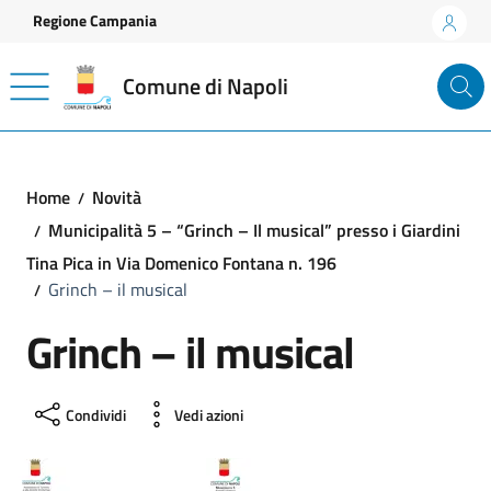
Vai ai contenuti
Vai al footer
Regione Campania
Comune di Napoli
Home
Novità
Municipalità 5 – “Grinch – Il musical” presso i Giardini
Tina Pica in Via Domenico Fontana n. 196
Grinch – il musical
Grinch – il musical
Condividi
Vedi azioni