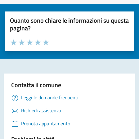
Quanto sono chiare le informazioni su questa
pagina?
Valuta la chiarezza delle informazioni (da 1 a 5 stelle)
Seleziona il numero di stelle per valutare la chiarezza delle i
Valuta 1 stelle su 5
Valuta 2 stelle su 5
Valuta 3 stelle su 5
Valuta 4 stelle su 5
Valuta 5 stelle su 5
Contatta il comune
Leggi le domande frequenti
Richiedi assistenza
Prenota appuntamento