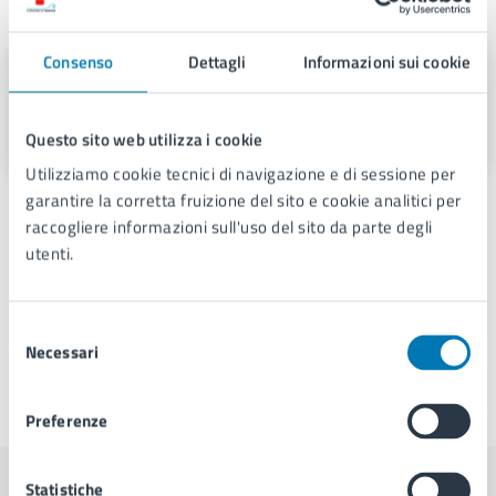
A cura di
Consenso
Dettagli
Informazioni sui cookie
Servizio Stampa e Web TV
Piazza Municipio 22, 80133
Questo sito web utilizza i cookie
Utilizziamo cookie tecnici di navigazione e di sessione per
garantire la corretta fruizione del sito e cookie analitici per
Persone
raccogliere informazioni sull'uso del sito da parte degli
utenti.
Gaetano Manfredi
Selezione
Necessari
del
consenso
Ultimo aggiornamento:
25/05/2026, 12:26
Preferenze
Statistiche