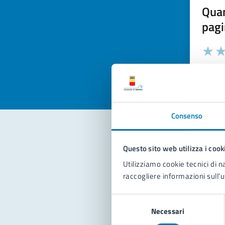
Quan
pagi
Valuta la
Selezi
Valuta 
Val
Consenso
Questo sito web utilizza i cook
Con
Utilizziamo cookie tecnici di n
raccogliere informazioni sull'u
Selezione
Necessari
del
consenso