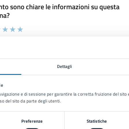
to sono chiare le informazioni su questa
na?
 chiarezza delle informazioni (da 1 a 5 stelle)
ona il numero di stelle per valutare la chiarezza delle inform
1 stelle su 5
uta 2 stelle su 5
Valuta 3 stelle su 5
Valuta 4 stelle su 5
Valuta 5 stelle su 5
Dettagli
ie
tatta il comune
avigazione e di sessione per garantire la corretta fruizione del sito e
Leggi le domande frequenti
so del sito da parte degli utenti.
Richiedi assistenza
Preferenze
Statistiche
Prenota appuntamento