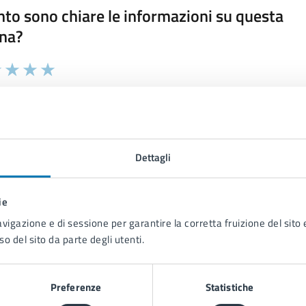
to sono chiare le informazioni su questa
na?
 chiarezza delle informazioni (da 1 a 5 stelle)
ona il numero di stelle per valutare la chiarezza delle inform
1 stelle su 5
uta 2 stelle su 5
Valuta 3 stelle su 5
Valuta 4 stelle su 5
Valuta 5 stelle su 5
Dettagli
ie
tatta il comune
avigazione e di sessione per garantire la corretta fruizione del sito e
Leggi le domande frequenti
so del sito da parte degli utenti.
Richiedi assistenza
Preferenze
Statistiche
Prenota appuntamento