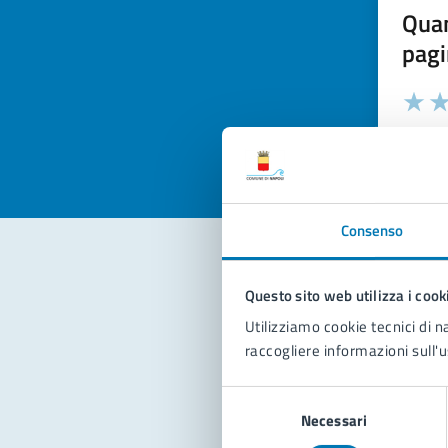
Quan
pagi
Valuta la
Selezi
Valuta 
Val
Consenso
Questo sito web utilizza i cook
Con
Utilizziamo cookie tecnici di n
raccogliere informazioni sull'u
Selezione
Necessari
del
consenso