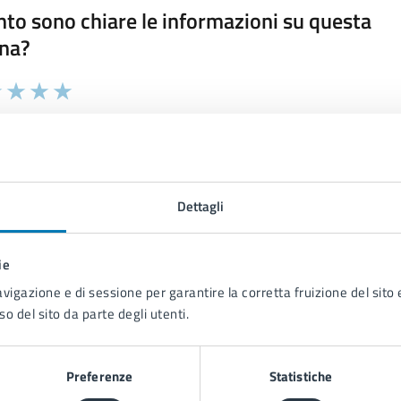
to sono chiare le informazioni su questa
na?
 chiarezza delle informazioni (da 1 a 5 stelle)
ona il numero di stelle per valutare la chiarezza delle inform
1 stelle su 5
uta 2 stelle su 5
Valuta 3 stelle su 5
Valuta 4 stelle su 5
Valuta 5 stelle su 5
Dettagli
ie
tatta il comune
avigazione e di sessione per garantire la corretta fruizione del sito e
Leggi le domande frequenti
so del sito da parte degli utenti.
Richiedi assistenza
Preferenze
Statistiche
Prenota appuntamento