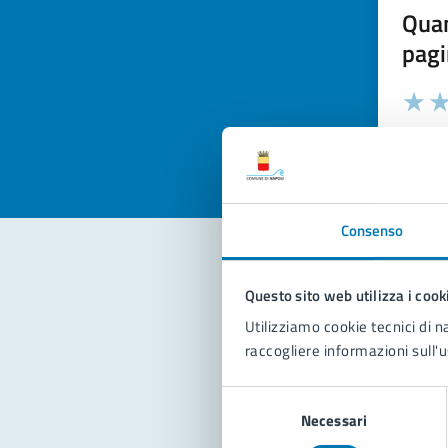
Quan
pagi
Valuta la
Selezi
Valuta 
Val
Consenso
Questo sito web utilizza i cook
Con
Utilizziamo cookie tecnici di n
raccogliere informazioni sull'u
Selezione
Necessari
del
consenso