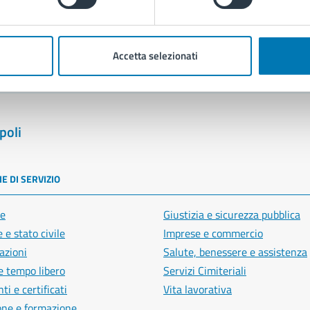
blemi in città
Segnala disservizio
Accetta selezionati
poli
E DI SERVIZIO
e
Giustizia e sicurezza pubblica
 e stato civile
Imprese e commercio
azioni
Salute, benessere e assistenza
e tempo libero
Servizi Cimiteriali
i e certificati
Vita lavorativa
one e formazione