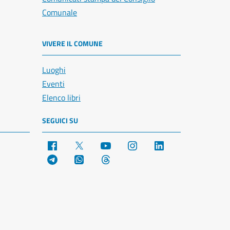
Comunale
VIVERE IL COMUNE
Luoghi
Eventi
Elenco libri
SEGUICI SU
Facebook
X
YouTube
Instagram
LinkedIn
Telegram
WhatsApp
Threads