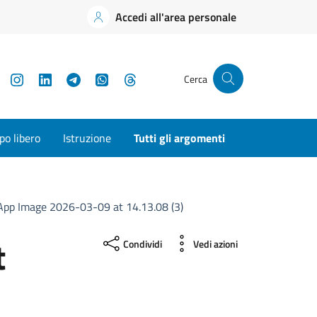
Accedi all'area personale
YouTube
Instagram
LinkedIn
Telegram
WhatsApp
Threads
Cerca
o libero
Istruzione
Tutti gli argomenti
App Image 2026-03-09 at 14.13.08 (3)
t
Condividi
Vedi azioni