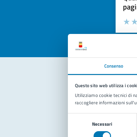
pagi
Valuta la
Selezi
Valuta 
Val
Consenso
Con
Questo sito web utilizza i cook
Utilizziamo cookie tecnici di n
raccogliere informazioni sull'u
Selezione
Necessari
del
consenso