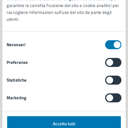
Aree amministrative
garantire la corretta fruizione del sito e cookie analitici per
Organi di governo
raccogliere informazioni sull'uso del sito da parte degli
Municipalità
utenti.
Uffici
Enti e fondazioni
Politici
Selezione
Personale amministrativo
Necessari
del
Documenti e dati
consenso
Intranet, posta aziendale e protocollo
Preferenze
CATEGORIE DI SERVIZIO
Statistiche
Ambiente
Anagrafe e stato civile
Marketing
Autorizzazioni
Cultura e tempo libero
Documenti e certificati
Educazione e formazione
Accetta tutti
Giustizia e sicurezza pubblica