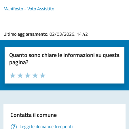
Manifesto - Voto Assistito
Ultimo aggiornamento:
02/03/2026, 14:42
Quanto sono chiare le informazioni su questa
pagina?
Valuta la chiarezza delle informazioni (da 1 a 5 stelle)
Seleziona il numero di stelle per valutare la chiarezza delle i
Valuta 1 stelle su 5
Valuta 2 stelle su 5
Valuta 3 stelle su 5
Valuta 4 stelle su 5
Valuta 5 stelle su 5
Contatta il comune
Leggi le domande frequenti