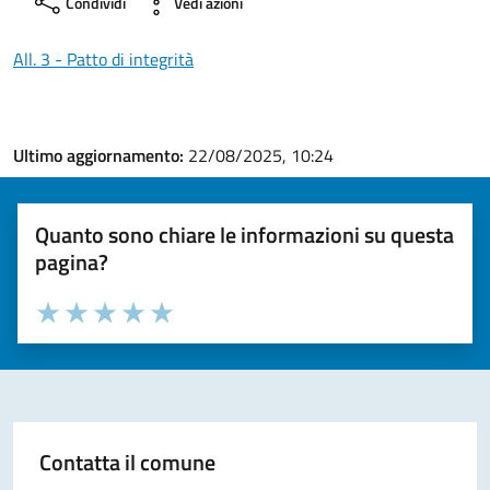
Condividi
Vedi azioni
All. 3 - Patto di integrità
Ultimo aggiornamento:
22/08/2025, 10:24
Quanto sono chiare le informazioni su questa
pagina?
Valuta la chiarezza delle informazioni (da 1 a 5 stelle)
Seleziona il numero di stelle per valutare la chiarezza delle i
Valuta 1 stelle su 5
Valuta 2 stelle su 5
Valuta 3 stelle su 5
Valuta 4 stelle su 5
Valuta 5 stelle su 5
Contatta il comune