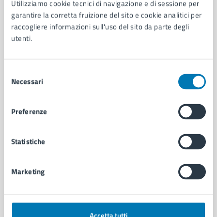
Utilizziamo cookie tecnici di navigazione e di sessione per
Aree amministrative
garantire la corretta fruizione del sito e cookie analitici per
Organi di governo
raccogliere informazioni sull'uso del sito da parte degli
Municipalità
utenti.
Uffici
Enti e fondazioni
Selezione
Politici
Necessari
del
Personale amministrativo
consenso
Documenti e dati
Intranet, posta aziendale e protocollo
Preferenze
CATEGORIE DI SERVIZIO
Statistiche
Ambiente
Anagrafe e stato civile
Marketing
Autorizzazioni
Cultura e tempo libero
Documenti e certificati
Educazione e formazione
Accetta tutti