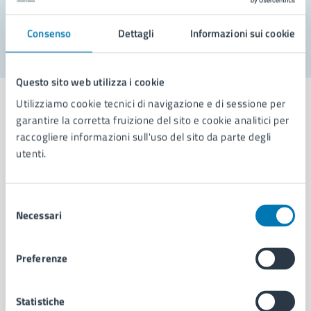
Segnala disservizio
Consenso
Dettagli
Informazioni sui cookie
Questo sito web utilizza i cookie
Utilizziamo cookie tecnici di navigazione e di sessione per
garantire la corretta fruizione del sito e cookie analitici per
raccogliere informazioni sull'uso del sito da parte degli
Comune di Napoli
utenti.
AMMINISTRAZIONE
Selezione
Necessari
Aree amministrative
del
Organi di governo
consenso
Municipalità
Preferenze
Uffici
Enti e fondazioni
Politici
Statistiche