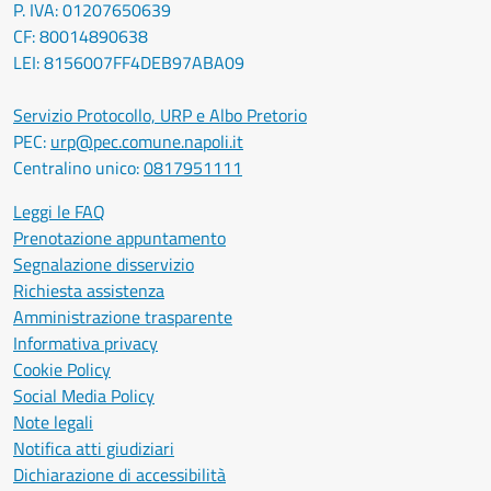
P. IVA: 01207650639
CF: 80014890638
LEI: 8156007FF4DEB97ABA09
Servizio Protocollo, URP e Albo Pretorio
PEC:
urp@pec.comune.napoli.it
Centralino unico:
0817951111
Leggi le FAQ
Prenotazione appuntamento
Segnalazione disservizio
Richiesta assistenza
Amministrazione trasparente
Informativa privacy
Cookie Policy
Social Media Policy
Note legali
Notifica atti giudiziari
Dichiarazione di accessibilità