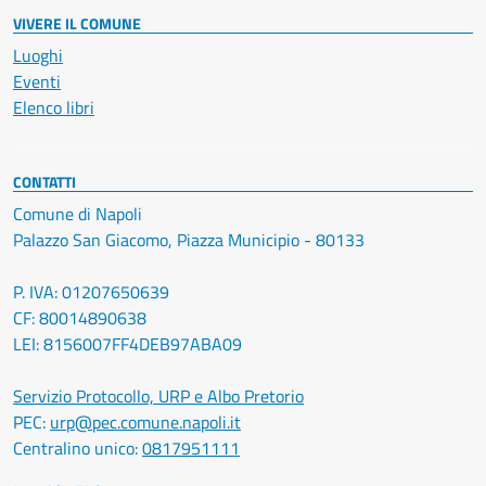
VIVERE IL COMUNE
Luoghi
Eventi
Elenco libri
CONTATTI
Comune di Napoli
Palazzo San Giacomo, Piazza Municipio - 80133
P. IVA: 01207650639
CF: 80014890638
LEI: 8156007FF4DEB97ABA09
Servizio Protocollo, URP e Albo Pretorio
PEC:
urp@pec.comune.napoli.it
Centralino unico:
0817951111