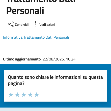
Personali
Condividi
Vedi azioni
Informativa Trattamento Dati Personali
Ultimo aggiornamento:
22/08/2025, 10:24
Quanto sono chiare le informazioni su questa
pagina?
Valuta la chiarezza delle informazioni (da 1 a 5 stelle)
Seleziona il numero di stelle per valutare la chiarezza delle i
Valuta 1 stelle su 5
Valuta 2 stelle su 5
Valuta 3 stelle su 5
Valuta 4 stelle su 5
Valuta 5 stelle su 5