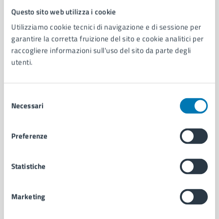
Questo sito web utilizza i cookie
Comune di Napoli
Utilizziamo cookie tecnici di navigazione e di sessione per
garantire la corretta fruizione del sito e cookie analitici per
AMMINISTRAZIONE
raccogliere informazioni sull'uso del sito da parte degli
Aree amministrative
utenti.
Organi di governo
Municipalità
Selezione
Uffici
Necessari
del
Enti e fondazioni
consenso
Politici
Personale amministrativo
Preferenze
Documenti e dati
Intranet, posta aziendale e protocollo
Statistiche
CATEGORIE DI SERVIZIO
Marketing
Ambiente
Anagrafe e stato civile