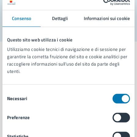
Problemi in città
Segnala disservizio
Consenso
Dettagli
Informazioni sui cookie
Questo sito web utilizza i cookie
Utilizziamo cookie tecnici di navigazione e di sessione per
garantire la corretta fruizione del sito e cookie analitici per
raccogliere informazioni sull'uso del sito da parte degli
utenti.
Comune di Napoli
Selezione
AMMINISTRAZIONE
Necessari
del
Aree amministrative
consenso
Organi di governo
Preferenze
Municipalità
Uffici
Enti e fondazioni
Statistiche