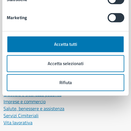
Politici
Personale amministrativo
Documenti e dati
Marketing
Intranet, posta aziendale e protocollo
CATEGORIE DI SERVIZIO
Accetta tutti
Ambiente
Anagrafe e stato civile
Accetta selezionati
Autorizzazioni
Cultura e tempo libero
Documenti e certificati
Rifiuta
Educazione e formazione
Giustizia e sicurezza pubblica
Imprese e commercio
Salute, benessere e assistenza
Servizi Cimiteriali
Vita lavorativa