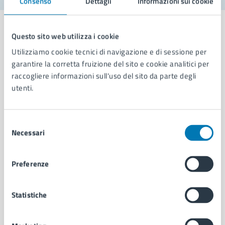
Consenso
Dettagli
Informazioni sui cookie
Questo sito web utilizza i cookie
Utilizziamo cookie tecnici di navigazione e di sessione per
Comune di Napoli
garantire la corretta fruizione del sito e cookie analitici per
raccogliere informazioni sull'uso del sito da parte degli
utenti.
AMMINISTRAZIONE
Aree amministrative
Selezione
Organi di governo
Necessari
del
Municipalità
consenso
Uffici
Enti e fondazioni
Preferenze
Politici
Personale amministrativo
Statistiche
Documenti e dati
Intranet, posta aziendale e protocollo