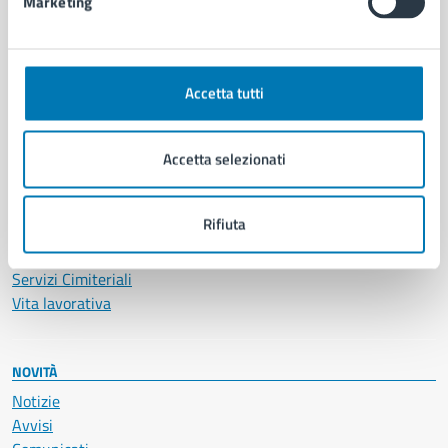
Marketing
CATEGORIE DI SERVIZIO
Ambiente
Anagrafe e stato civile
Accetta tutti
Autorizzazioni
Cultura e tempo libero
Accetta selezionati
Documenti e certificati
Educazione e formazione
Giustizia e sicurezza pubblica
Rifiuta
Imprese e commercio
Salute, benessere e assistenza
Servizi Cimiteriali
Vita lavorativa
NOVITÀ
Notizie
Avvisi