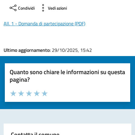
Condividi
Vedi azioni
All. 1 - Domanda di partecipazione (PDF)
Ultimo aggiornamento:
29/10/2025, 15:42
Quanto sono chiare le informazioni su questa
pagina?
Valuta la chiarezza delle informazioni (da 1 a 5 stelle)
Seleziona il numero di stelle per valutare la chiarezza delle i
Valuta 1 stelle su 5
Valuta 2 stelle su 5
Valuta 3 stelle su 5
Valuta 4 stelle su 5
Valuta 5 stelle su 5
Contatta il comune