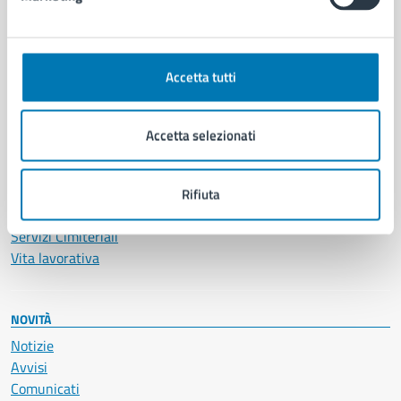
CATEGORIE DI SERVIZIO
Ambiente
Anagrafe e stato civile
Accetta tutti
Autorizzazioni
Cultura e tempo libero
Documenti e certificati
Accetta selezionati
Educazione e formazione
Giustizia e sicurezza pubblica
Imprese e commercio
Rifiuta
Salute, benessere e assistenza
Servizi Cimiteriali
Vita lavorativa
NOVITÀ
Notizie
Avvisi
Comunicati