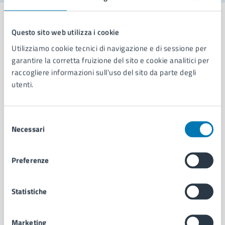
Questo sito web utilizza i cookie
Utilizziamo cookie tecnici di navigazione e di sessione per
Comune di Napoli
garantire la corretta fruizione del sito e cookie analitici per
raccogliere informazioni sull'uso del sito da parte degli
utenti.
AMMINISTRAZIONE
Aree amministrative
Organi di governo
Selezione
Municipalità
Necessari
del
Uffici
consenso
Enti e fondazioni
Preferenze
Politici
Personale amministrativo
Documenti e dati
Statistiche
Intranet, posta aziendale e protocollo
Marketing