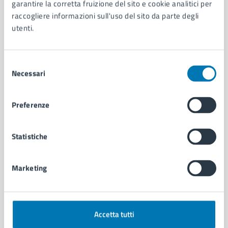
Organi di governo
garantire la corretta fruizione del sito e cookie analitici per
Municipalità
raccogliere informazioni sull'uso del sito da parte degli
Uffici
utenti.
Enti e fondazioni
Politici
Selezione
Personale amministrativo
Necessari
del
Documenti e dati
consenso
Intranet, posta aziendale e protocollo
Preferenze
CATEGORIE DI SERVIZIO
Statistiche
Ambiente
Anagrafe e stato civile
Autorizzazioni
Marketing
Cultura e tempo libero
Documenti e certificati
Educazione e formazione
Giustizia e sicurezza pubblica
Accetta tutti
Imprese e commercio