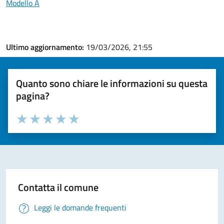
Modello A
Ultimo aggiornamento:
19/03/2026, 21:55
Quanto sono chiare le informazioni su questa
pagina?
Valuta la chiarezza delle informazioni (da 1 a 5 stelle)
Seleziona il numero di stelle per valutare la chiarezza delle i
Valuta 1 stelle su 5
Valuta 2 stelle su 5
Valuta 3 stelle su 5
Valuta 4 stelle su 5
Valuta 5 stelle su 5
Contatta il comune
Leggi le domande frequenti